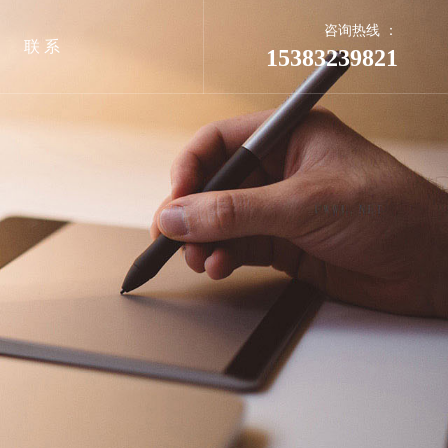
咨询热线 ：
联 系
15383239821
系统
合平台
网络推广
GEO推广