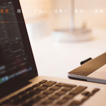
首 页
我 们
产 品
业 务
案 例
新 闻
开发
建设
区团购系统
微信定制
小程序
多用户商城系统
APP开发
内容管理
综
APP