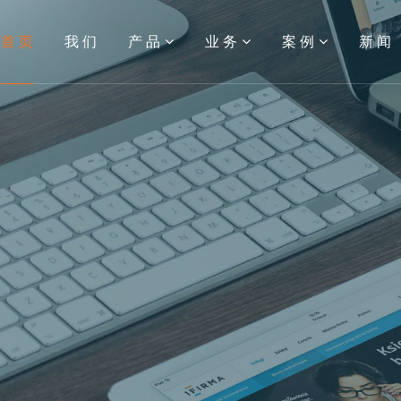
首 页
我 们
产 品
业 务
案 例
新 闻
开发
建设
区团购系统
微信定制
小程序
多用户商城系统
APP开发
内容管理
综
APP