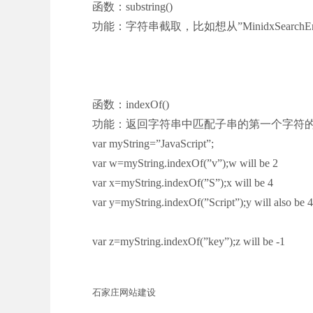
函数：substring()
功能：字符串截取，比如想从”MinidxSearchEngin
函数：indexOf()
功能：返回字符串中匹配子串的第一个字符
var myString=”JavaScript”;
var w=myString.indexOf(”v”);w will be 2
var x=myString.indexOf(”S”);x will be 4
var y=myString.indexOf(”Script”);y will also be 4
var z=myString.indexOf(”key”);z will be -1
石家庄网站建设