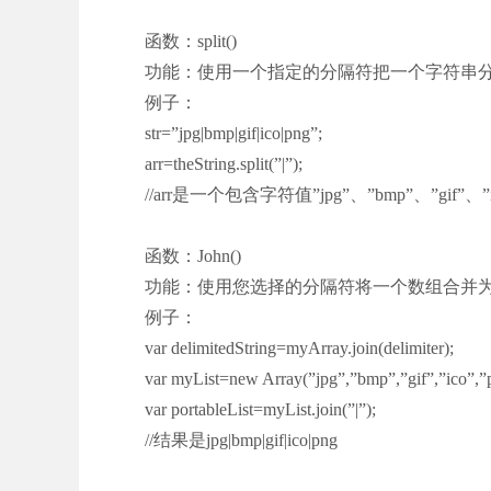
函数：split()
功能：使用一个指定的分隔符把一个字符串
例子：
str=”jpg|bmp|gif|ico|png”;
arr=theString.split(”|”);
//arr是一个包含字符值”jpg”、”bmp”、”gif”、”
函数：John()
功能：使用您选择的分隔符将一个数组合并
例子：
var delimitedString=myArray.join(delimiter);
var myList=new Array(”jpg”,”bmp”,”gif”,”ico”,”
var portableList=myList.join(”|”);
//结果是jpg|bmp|gif|ico|png