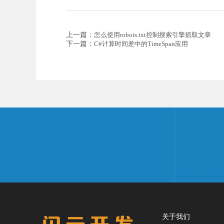
上一篇：
怎么使用robots.txt控制搜索引擎抓取文章
下一篇：
C#计算时间差中的TimeSpan应用
关于我们