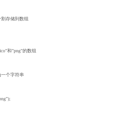
分割存储到数组
ico”和”png”的数组
为一个字符串
png”);